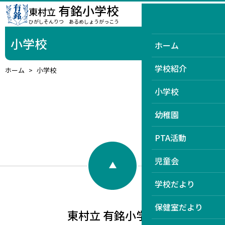
有銘小学校
東村立
MENU
ひがしそんりつ あるめしょうがっこう
小学校
ホーム
学校紹介
ホーム
小学校
小学校
幼稚園
PTA活動
児童会
学校だより
保健室だより
東村立 有銘小学校